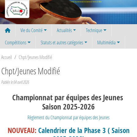
Panneau de gestion des cookies
Comité Départemental de la Somme de Tennis de Table
Vie du Comité
Actualités
Technique
Compétitions
Statuts et autres catégories
Multimédia
Accueil
Chpt/Jeunes Modifié
Chpt/Jeunes Modifié
Publiée le
04 avril 2026
Championnat par équipes des Jeunes
Saison 2025-2026
Règlement du Championnat par équipes des Jeunes
NOUVEAU:
Calendrier de la Phase 3 ( Saison